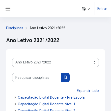
Ir para o conteúdo principal
Entrar
Painel lateral
Disciplinas
Ano Letivo 2021/2022
Ano Letivo 2021/2022
Categorias de disciplinas
Pesquisar disciplinas
Pesquisar disciplinas
Expandir tudo
Capacitação Digital Docente - Pré Escolar
Capacitação Digital Docente Nível 1
Capacitação Digital Docente Nível 2