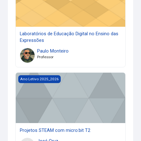
Laboratórios de Educação Digital no Ensino das
Expressões
Paulo Monteiro
Professor
Imagem da disciplina Projetos STEAM com micro:bit T2
Ano Letivo 2025_2026
Projetos STEAM com micro:bit T2
José Cruz