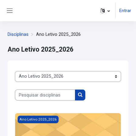
Ir para o conteúdo principal
Entrar
Painel lateral
Disciplinas
Ano Letivo 2025_2026
Ano Letivo 2025_2026
Categorias de disciplinas
Pesquisar disciplinas
Pesquisar disciplinas
Imagem da disciplina Laboratórios de Educação Digital no
Ano Letivo 2025_2026