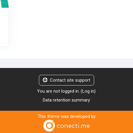
Contact site support
You are not logged in. (
Log in
)
Data retention summary
This theme was developed by