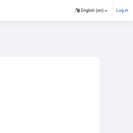
English ‎(en)‎
Log in
ourses